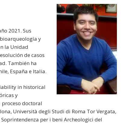
 año 2021. Sus
 bioarqueología y
en la Unidad
 resolución de casos
dad. También ha
le, España e Italia.
bility in historical
óricas y
 proceso doctoral
elona, Università degli Studi di Roma Tor Vergata,
a Soprintendenza per i beni Archeologici del