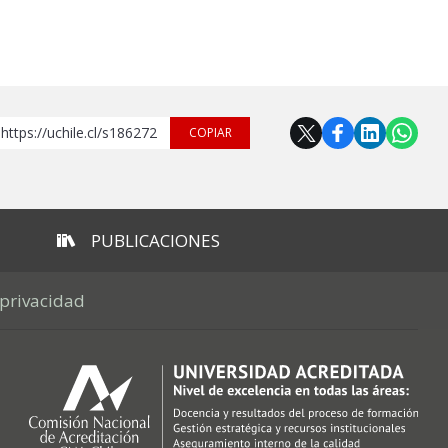
https://uchile.cl/s186272
COPIAR
PUBLICACIONES
 privacidad