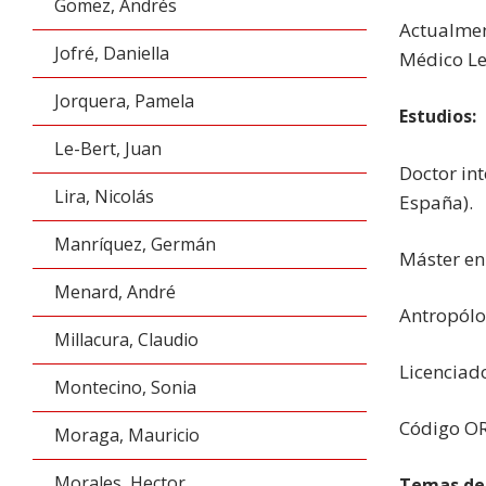
Gomez, Andrés
Actualment
Jofré, Daniella
Médico Le
Jorquera, Pamela
Estudios:
Le-Bert, Juan
Doctor in
Lira, Nicolás
España).
Manríquez, Germán
Máster en 
Menard, André
Antropólo
Millacura, Claudio
Licenciad
Montecino, Sonia
Código O
Moraga, Mauricio
Morales, Hector
Temas de 