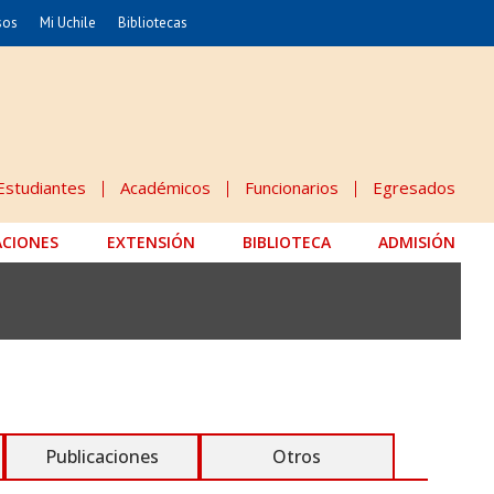
sos
Mi Uchile
Bibliotecas
nismo
Artes
Cs. Agronómicas
ticas
Cs. Forestales y Conservación
éuticas
Cs. Sociales
Estudiantes
Académicos
Funcionarios
Egresados
uarias
Comunicación e Imagen
ACIONES
EXTENSIÓN
Economía y Negocios
BIBLIOTECA
ADMISIÓN
dades
Gobierno
Odontología
Educación
Estudios Internacionales
 Alimentos
Bachillerato
Publicaciones
Otros