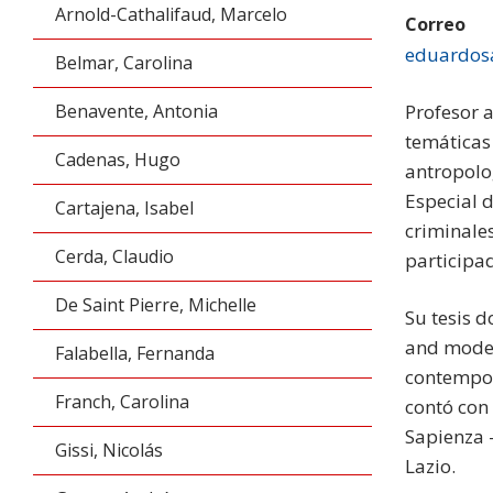
Arnold-Cathalifaud, Marcelo
Correo
eduardosa
Belmar, Carolina
Benavente, Antonia
Profesor 
temáticas
Cadenas, Hugo
antropolog
Especial d
Cartajena, Isabel
criminale
Cerda, Claudio
participad
De Saint Pierre, Michelle
Su tesis d
and moder
Falabella, Fernanda
contempor
Franch, Carolina
contó con 
Sapienza -
Gissi, Nicolás
Lazio.