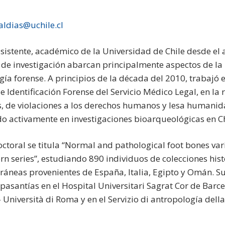
ldias@uchile.cl
asistente, académico de la Universidad de Chile desde el
 de investigación abarcan principalmente aspectos de la
ía forense. A principios de la década del 2010, trabajó 
e Identificación Forense del Servicio Médico Legal, en la
s, de violaciones a los derechos humanos y lesa humani
o activamente en investigaciones bioarqueológicas en Chi
octoral se titula “Normal and pathological foot bones varia
n series”, estudiando 890 individuos de colecciones hist
áneas provenientes de España, Italia, Egipto y Omán. Su
pasantías en el Hospital Universitari Sagrat Cor de Barc
 Università di Roma y en el Servizio di antropología dell