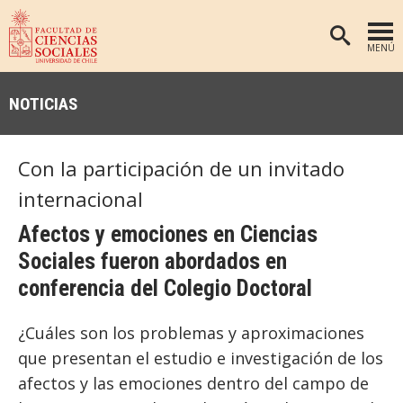
MENÚ
PORTADA
NOTICIAS
FACULTAD
DEPARTAMENTOS
Con la participación de un invitado
ANTROPOLOGÍA
PREGRADO
internacional
POSTGRADO
EDUCACIÓN
Afectos y emociones en Ciencias
INVESTIGACIÓN
PSICOLOGÍA
Sociales fueron abordados en
PUBLICACIONES
SOCIOLOGÍA
conferencia del Colegio Doctoral
TRABAJO SOCIAL
EXTENSIÓN
¿Cuáles son los problemas y aproximaciones
BIBLIOTECA
que presentan el estudio e investigación de los
ADMISIÓN
afectos y las emociones dentro del campo de