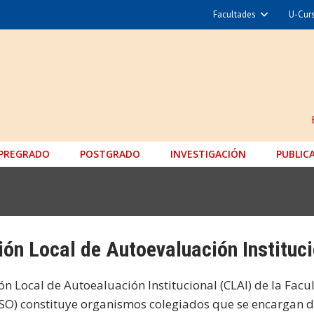
Facultades
U-Cur
Arquitectura y Urba
Ciencias
Cs. Físicas y Matemá
Cs. Químicas y Farmac
Cs. Veterinarias y Pec
PREGRADO
POSTGRADO
INVESTIGACIÓN
Derecho
PUBLIC
Filosofía y Humani
Medicina
Estudios Avanzados en 
ón Local de Autoevaluación Instituci
Nutrición y Tecnología de
Hospital Clínico
n Local de Autoealuación Institucional (CLAI) de la Facu
SO) constituye organismos colegiados que se encargan de 