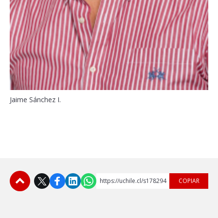
Jaime Sánchez I.
https://uchile.cl/s178294
COPIAR
Subir