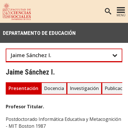
MENÚ
PORTADA
DEPARTAMENTO DE EDUCACIÓN
FACULTAD
DEPARTAMENTOS
Jaime Sánchez I.
ANTROPOLOGÍA
PREGRADO
POSTGRADO
EDUCACIÓN
Jaime Sánchez I.
INVESTIGACIÓN
PSICOLOGÍA
Presentación
Docencia
Investigación
Publicacio
PUBLICACIONES
SOCIOLOGÍA
TRABAJO SOCIAL
EXTENSIÓN
Profesor Titular.
BIBLIOTECA
Postdoctorado Informática Educativa y Metacognición
ADMISIÓN
- MIT Boston 1987