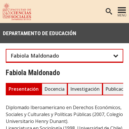
MENÚ
PORTADA
DEPARTAMENTO DE EDUCACIÓN
FACULTAD
DEPARTAMENTOS
Fabiola Maldonado
ANTROPOLOGÍA
PREGRADO
POSTGRADO
EDUCACIÓN
Fabiola Maldonado
INVESTIGACIÓN
PSICOLOGÍA
Presentación
Docencia
Investigación
Publicacio
PUBLICACIONES
SOCIOLOGÍA
TRABAJO SOCIAL
EXTENSIÓN
Diplomado Iberoamericano en Derechos Económicos,
BIBLIOTECA
Sociales y Culturales y Políticas Públicas (2007, Colegio
Universitario Henry Dunant).
ADMISIÓN
Licenciatura en Sociología (1998, Universidad de Chile).