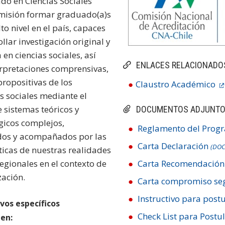
do en Ciencias Sociales
 misión formar graduado(a)s
to nivel en el país, capaces
llar investigación original y
n ciencias sociales, así
ENLACES RELACIONADO
rpretaciones comprensivas,
 propositivas de los
Claustro Académico
 sociales mediante el
 sistemas teóricos y
DOCUMENTOS ADJUNT
icos complejos,
Reglamento del Pro
dos y acompañados por las
Carta Declaración
(DOC
ticas de nuestras realidades
regionales en el contexto de
Carta Recomendación
zación.
Carta compromiso seg
Instructivo para post
vos específicos
Check List para Postu
en: