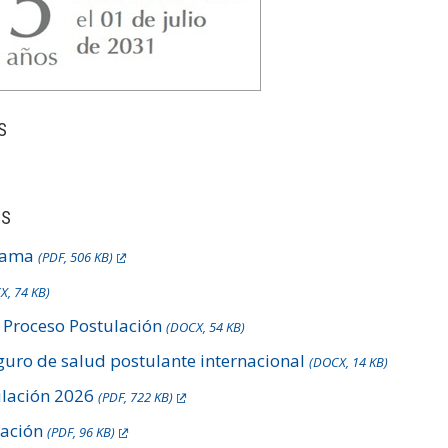
S
OS
grama
(PDF, 506 KB)
X, 74 KB)
 Proceso Postulación
(DOCX, 54 KB)
uro de salud postulante internacional
(DOCX, 14 KB)
ulación 2026
(PDF, 722 KB)
lación
(PDF, 96 KB)