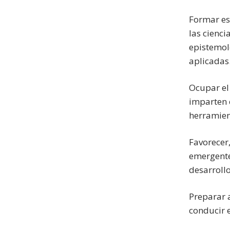
Formar esp
las cienci
epistemolo
aplicadas
Ocupar el 
imparten 
herramien
Favorecer,
emergente
desarrollo
Preparar a
conducir e