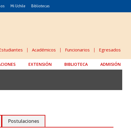
sos
Mi Uchile
Bibliotecas
nismo
Artes
Cs. Agronómicas
ticas
Cs. Forestales y Conservación
éuticas
Cs. Sociales
Estudiantes
Académicos
Funcionarios
Egresados
uarias
Comunicación e Imagen
ACIONES
EXTENSIÓN
Economía y Negocios
BIBLIOTECA
ADMISIÓN
dades
Gobierno
Odontología
Educación
Estudios Internacionales
 Alimentos
Bachillerato
Postulaciones