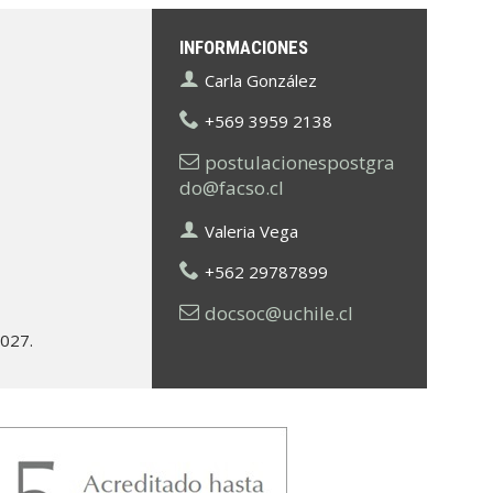
INFORMACIONES
Carla González
+569 3959 2138
postulacionespostgra
do@facso.cl
Valeria Vega
+562 29787899
docsoc@uchile.cl
2027.