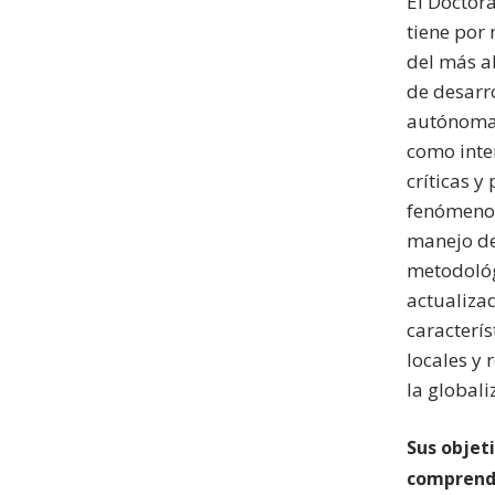
El Doctora
tiene por
del más al
de desarro
autónoma e
como inte
críticas y
fenómenos
manejo de
metodológ
actualiza
caracterís
locales y 
la globali
Sus objeti
comprend