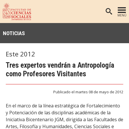
MENÚ
PORTADA
NOTICIAS
FACULTAD
DEPARTAMENTOS
Este 2012
ANTROPOLOGÍA
PREGRADO
Tres expertos vendrán a Antropología
POSTGRADO
EDUCACIÓN
como Profesores Visitantes
INVESTIGACIÓN
PSICOLOGÍA
PUBLICACIONES
SOCIOLOGÍA
Publicado el martes 08 de mayo de 2012
TRABAJO SOCIAL
EXTENSIÓN
En el marco de la línea estratégica de Fortalecimiento
BIBLIOTECA
y Potenciación de las disciplinas académicas de la
Iniciativa Bicentenario JGM, dirigida a las Facultades de
ADMISIÓN
Artes, Filosofía y Humanidades, Ciencias Sociales e