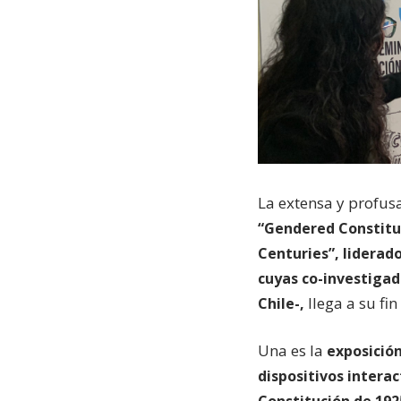
La extensa y profus
“Gendered Constitut
Centuries”, liderad
cuyas co-investigad
llega a su fi
Chile-,
Una es la
exposición
dispositivos interac
Constitución de 192