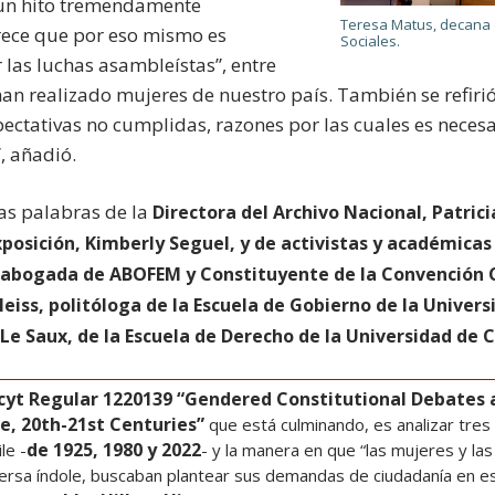
un hito tremendamente
Teresa Matus, decana d
rece que por eso mismo es
Sociales.
 las luchas asambleístas”, entre
an realizado mujeres de nuestro país. También se refirió 
xpectativas no cumplidas, razones por las cuales es neces
, añadió.
as palabras de la
Directora del Archivo Nacional, Patric
xposición, Kimberly Seguel, y de activistas y académica
 abogada de ABOFEM y Constituyente de la Convención C
eiss, politóloga de la Escuela de Gobierno de la Univers
e Saux, de la Escuela de Derecho de la Universidad de C
cyt Regular 1220139 “Gendered Constitutional Debates 
le, 20th-21st Centuries”
que está culminando, es analizar tr
de 1925, 1980 y 2022
le -
- y la manera en que “las mujeres y las
ersa índole, buscaban plantear sus demandas de ciudadanía en e