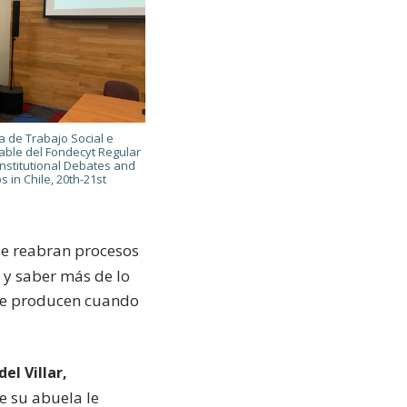
a de Trabajo Social e
able del Fondecyt Regular
stitutional Debates and
s in Chile, 20th-21st
se reabran procesos
a y saber más de lo
 se producen cuando
el Villar,
e su abuela le