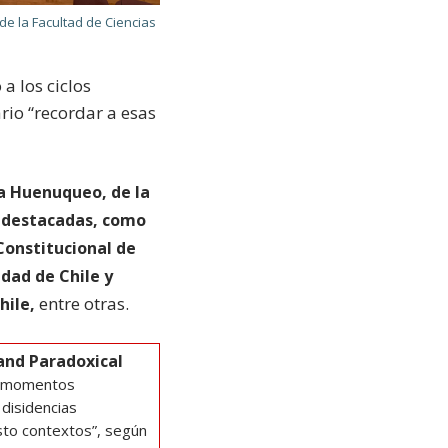
e la Facultad de Ciencias
a los ciclos
ario “recordar a esas
ia Huenuqueo, de la
s destacadas, como
onstitucional de
idad de Chile y
entre otras.
hile,
and Paradoxical
es momentos
 disidencias
sto contextos”, según