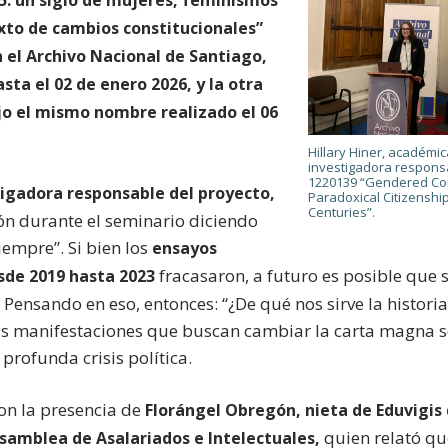
exto de cambios constitucionales”
 el Archivo Nacional de Santiago,
asta el 02 de enero 2026, y la otra
jo el mismo nombre realizado el 06
Hillary Hiner, académic
investigadora respons
1220139 “Gendered Con
stigadora responsable del proyecto,
Paradoxical Citizenship
Centuries”.
n durante el seminario diciendo
empre”. Si bien los
ensayos
fracasaron, a futuro es posible que 
sde
2019 hasta 2023
 Pensando en eso, entonces: “¿De qué nos sirve la histori
tas manifestaciones que buscan cambiar la carta magna
rofunda crisis política.
con la presencia de
Florángel Obregón, nieta de Eduvigis d
quien relató qu
Asamblea de Asalariados e Intelectuales,