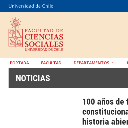
PORTADA
FACULTAD
DEPARTAMENTOS
ANTROPOLOGÍA
NOTICIAS
EDUCACIÓN
PSICOLOGÍA
100 años de 
SOCIOLOGÍA
constitucion
TRABAJO SOCIAL
historia abie