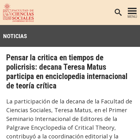
MENÚ
PORTADA
NOTICIAS
FACULTAD
DEPARTAMENTOS
Pensar la critica en tiempos de
ANTROPOLOGÍA
PREGRADO
policrisis: decana Teresa Matus
participa en enciclopedia internacional
POSTGRADO
EDUCACIÓN
de teoría crítica
INVESTIGACIÓN
PSICOLOGÍA
PUBLICACIONES
SOCIOLOGÍA
La participación de la decana de la Facultad de
Ciencias Sociales, Teresa Matus, en el Primer
TRABAJO SOCIAL
EXTENSIÓN
Seminario Internacional de Editores de la
BIBLIOTECA
Palgrave Encyclopedia of Critical Theory,
ADMISIÓN
contribuyó a la coordinación editorial y la