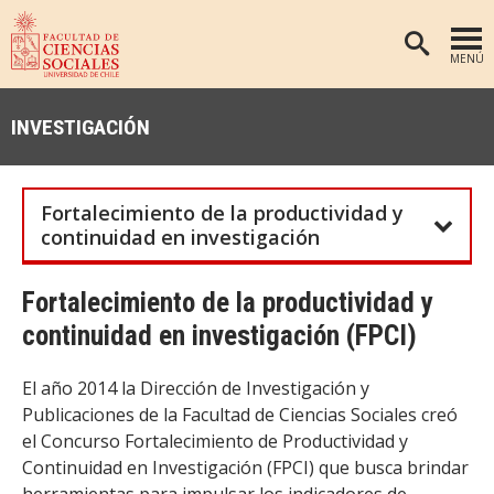
MENÚ
PORTADA
INVESTIGACIÓN
FACULTAD
DEPARTAMENTOS
Fortalecimiento de la productividad y
ANTROPOLOGÍA
PREGRADO
continuidad en investigación
POSTGRADO
EDUCACIÓN
Fortalecimiento de la productividad y
INVESTIGACIÓN
PSICOLOGÍA
continuidad en investigación (FPCI)
PUBLICACIONES
SOCIOLOGÍA
TRABAJO SOCIAL
EXTENSIÓN
El año 2014 la Dirección de Investigación y
Publicaciones de la Facultad de Ciencias Sociales creó
BIBLIOTECA
el Concurso Fortalecimiento de Productividad y
ADMISIÓN
Continuidad en Investigación (FPCI) que busca brindar