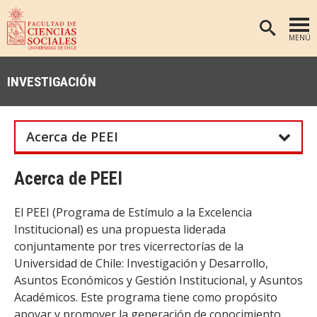
MENÚ
PORTADA
INVESTIGACIÓN
FACULTAD
DEPARTAMENTOS
Acerca de PEEI
ANTROPOLOGÍA
PREGRADO
POSTGRADO
EDUCACIÓN
Acerca de PEEI
INVESTIGACIÓN
PSICOLOGÍA
El PEEI (Programa de Estímulo a la Excelencia
PUBLICACIONES
SOCIOLOGÍA
Institucional) es una propuesta liderada
conjuntamente por tres vicerrectorías de la
TRABAJO SOCIAL
EXTENSIÓN
Universidad de Chile: Investigación y Desarrollo,
BIBLIOTECA
Asuntos Económicos y Gestión Institucional, y Asuntos
Académicos. Este programa tiene como propósito
ADMISIÓN
apoyar y promover la generación de conocimiento