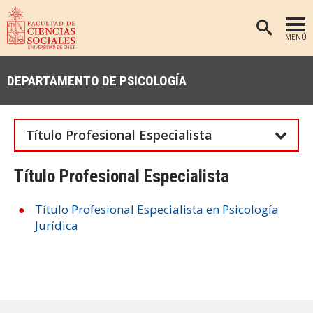
MENÚ
PORTADA
DEPARTAMENTO DE PSICOLOGÍA
FACULTAD
DEPARTAMENTOS
Título Profesional Especialista
ANTROPOLOGÍA
PREGRADO
POSTGRADO
EDUCACIÓN
Título Profesional Especialista
INVESTIGACIÓN
PSICOLOGÍA
Título Profesional Especialista en Psicología
PUBLICACIONES
SOCIOLOGÍA
Jurídica
TRABAJO SOCIAL
EXTENSIÓN
BIBLIOTECA
ADMISIÓN