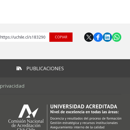
https://uchile.cl/s183290
COPIAR
PUBLICACIONES
 privacidad