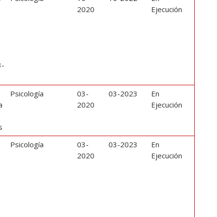
2020
Ejecución
3-
n
Psicología
03-
03-2023
En
a
2020
Ejecución
s
Psicología
03-
03-2023
En
s
2020
Ejecución