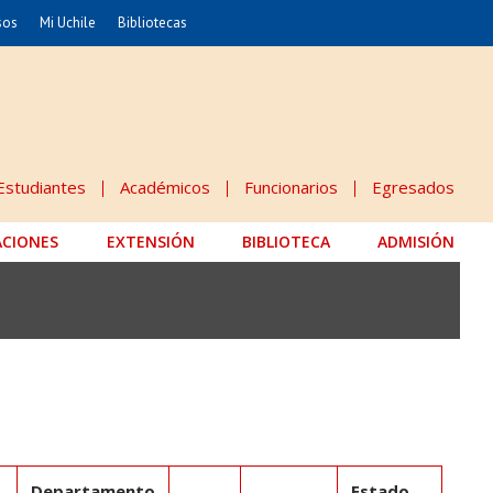
sos
Mi Uchile
Bibliotecas
nismo
Artes
Cs. Agronómicas
ticas
Cs. Forestales y Conservación
éuticas
Cs. Sociales
Estudiantes
Académicos
Funcionarios
Egresados
uarias
Comunicación e Imagen
ACIONES
EXTENSIÓN
Economía y Negocios
BIBLIOTECA
ADMISIÓN
dades
Gobierno
Odontología
Educación
Estudios Internacionales
 Alimentos
Bachillerato
Departamento
Estado