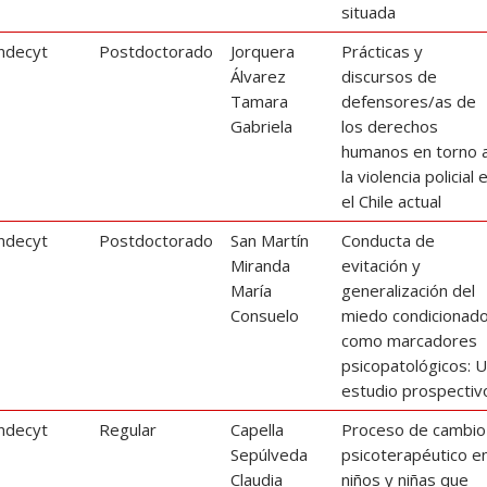
situada
ndecyt
Postdoctorado
Jorquera
Prácticas y
Álvarez
discursos de
Tamara
defensores/as de
Gabriela
los derechos
humanos en torno 
la violencia policial 
el Chile actual
ndecyt
Postdoctorado
San Martín
Conducta de
Miranda
evitación y
María
generalización del
Consuelo
miedo condicionad
como marcadores
psicopatológicos: 
estudio prospectiv
ndecyt
Regular
Capella
Proceso de cambio
Sepúlveda
psicoterapéutico e
Claudia
niños y niñas que