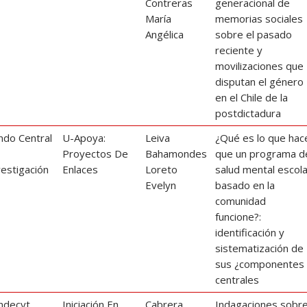
Contreras
generacional de
María
memorias sociales
Angélica
sobre el pasado
reciente y
movilizaciones que
disputan el género
en el Chile de la
postdictadura
ndo Central
U-Apoya:
Leiva
¿Qué es lo que hac
e
Proyectos De
Bahamondes
que un programa d
vestigación
Enlaces
Loreto
salud mental escol
Evelyn
basado en la
comunidad
funcione?:
identificación y
sistematización de
sus ¿componentes
centrales
ndecyt
Iniciación En
Cabrera
Indagaciones sobr