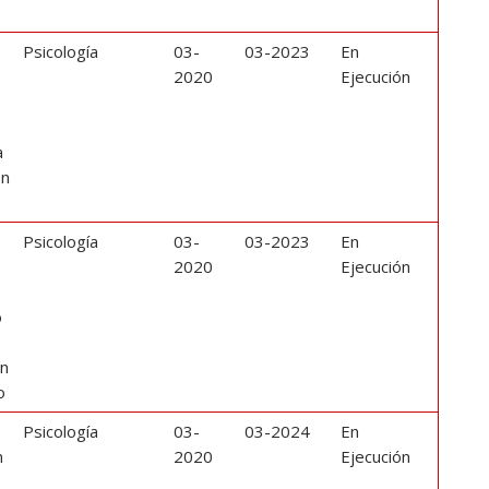
Psicología
03-
03-2023
En
2020
Ejecución
a
en
Psicología
03-
03-2023
En
2020
Ejecución
o
Un
o
Psicología
03-
03-2024
En
n
2020
Ejecución