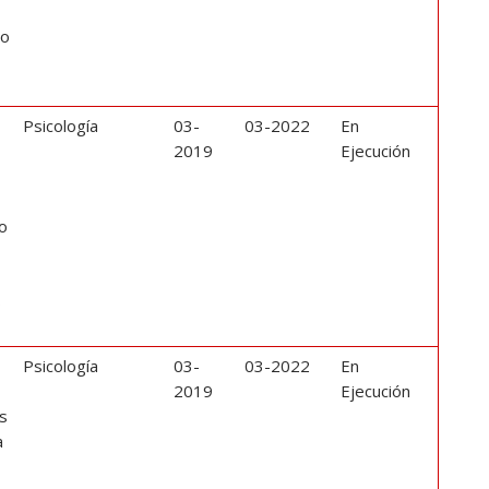
co
Psicología
03-
03-2022
En
e
2019
Ejecución
o
s
Psicología
03-
03-2022
En
2019
Ejecución
os
a