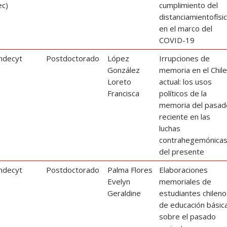
ec)
cumplimiento del
distanciamientofísi
en el marco del
COVID-19
ndecyt
Postdoctorado
López
Irrupciones de
González
memoria en el Chil
Loreto
actual: los usos
Francisca
políticos de la
memoria del pasad
reciente en las
luchas
contrahegemónica
del presente
ndecyt
Postdoctorado
Palma Flores
Elaboraciones
Evelyn
memoriales de
Geraldine
estudiantes chilen
de educación básic
sobre el pasado