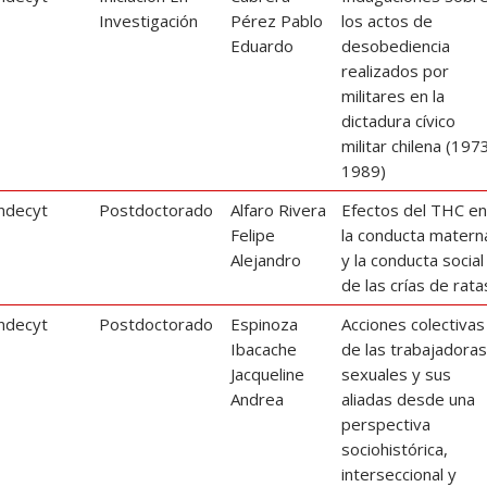
Investigación
Pérez Pablo
los actos de
Eduardo
desobediencia
realizados por
militares en la
dictadura cívico
militar chilena (197
1989)
ndecyt
Postdoctorado
Alfaro Rivera
Efectos del THC e
Felipe
la conducta matern
Alejandro
y la conducta social
de las crías de rata
ndecyt
Postdoctorado
Espinoza
Acciones colectivas
Ibacache
de las trabajadora
Jacqueline
sexuales y sus
Andrea
aliadas desde una
perspectiva
sociohistórica,
interseccional y