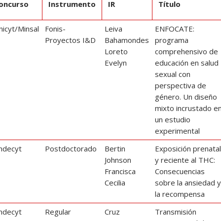
oncurso
Instrumento
IR
Título
nicyt/Minsal
Fonis-
Leiva
ENFOCATE:
Proyectos I&D
Bahamondes
programa
Loreto
comprehensivo de
Evelyn
educación en salud
sexual con
perspectiva de
género. Un diseño
mixto incrustado e
un estudio
experimental
ndecyt
Postdoctorado
Bertin
Exposición prenata
Johnson
y reciente al THC:
Francisca
Consecuencias
Cecilia
sobre la ansiedad 
la recompensa
ndecyt
Regular
Cruz
Transmisión