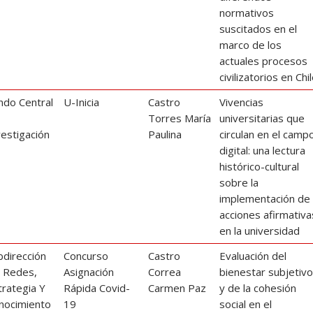
normativos
suscitados en el
marco de los
actuales procesos
civilizatorios en Chi
ndo Central
U-Inicia
Castro
Vivencias
e
Torres María
universitarias que
vestigación
Paulina
circulan en el camp
digital: una lectura
histórico-cultural
sobre la
implementación de
acciones afirmativa
en la universidad
bdirección
Concurso
Castro
Evaluación del
 Redes,
Asignación
Correa
bienestar subjetiv
trategia Y
Rápida Covid-
Carmen Paz
y de la cohesión
nocimiento
19
social en el