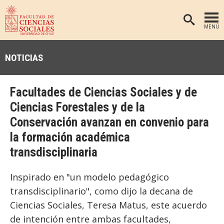
MENÚ
PORTADA
NOTICIAS
FACULTAD
DEPARTAMENTOS
Facultades de Ciencias Sociales y de
ANTROPOLOGÍA
PREGRADO
Ciencias Forestales y de la
Conservación avanzan en convenio para
POSTGRADO
EDUCACIÓN
la formación académica
INVESTIGACIÓN
PSICOLOGÍA
transdisciplinaria
PUBLICACIONES
SOCIOLOGÍA
TRABAJO SOCIAL
EXTENSIÓN
Inspirado en "un modelo pedagógico
transdisciplinario", como dijo la decana de
BIBLIOTECA
Ciencias Sociales, Teresa Matus, este acuerdo
ADMISIÓN
de intención entre ambas facultades,