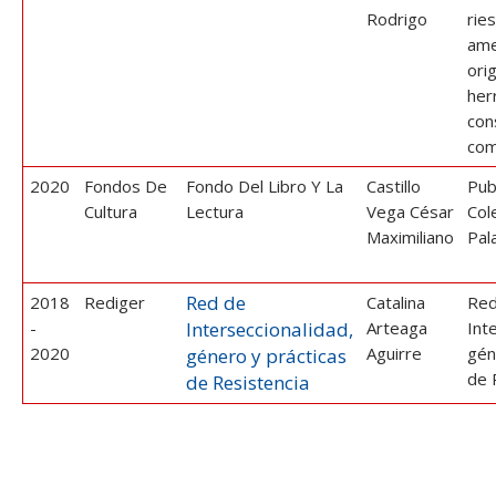
ESTUDIANTES
Rodrigo
rie
ame
ACADÉMICOS
orig
FUNCIONARIOS
her
con
EGRESADOS
com
2020
Fondos De
Fondo Del Libro Y La
Castillo
Pub
Cultura
Lectura
Vega César
Col
Maximiliano
Pal
Red de
2018
Rediger
Catalina
Red
-
Interseccionalidad,
Arteaga
Int
2020
Aguirre
gén
género y prácticas
de 
de Resistencia