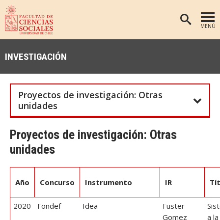
MENÚ
PORTADA
INVESTIGACIÓN
FACULTAD
DEPARTAMENTOS
Proyectos de investigación: Otras
ANTROPOLOGÍA
PREGRADO
unidades
POSTGRADO
EDUCACIÓN
Proyectos de investigación: Otras
INVESTIGACIÓN
PSICOLOGÍA
unidades
PUBLICACIONES
SOCIOLOGÍA
TRABAJO SOCIAL
EXTENSIÓN
Año
Concurso
Instrumento
IR
Tí
BIBLIOTECA
2020
Fondef
Idea
Fuster
Sis
ADMISIÓN
Gomez
a la