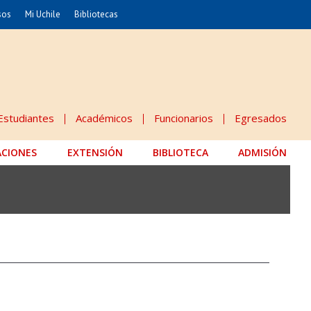
sos
Mi Uchile
Bibliotecas
nismo
Artes
Cs. Agronómicas
ticas
Cs. Forestales y Conservación
éuticas
Cs. Sociales
Estudiantes
Académicos
Funcionarios
Egresados
uarias
Comunicación e Imagen
ACIONES
EXTENSIÓN
Economía y Negocios
BIBLIOTECA
ADMISIÓN
dades
Gobierno
Odontología
Educación
Estudios Internacionales
 Alimentos
Bachillerato