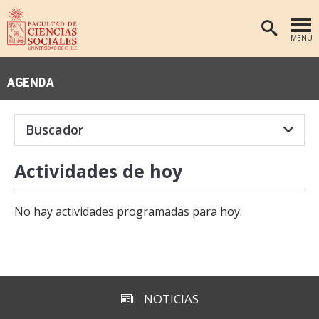
MENÚ
PORTADA
AGENDA
FACULTAD
DEPARTAMENTOS
ANTROPOLOGÍA
PREGRADO
Actividades de hoy
POSTGRADO
EDUCACIÓN
INVESTIGACIÓN
PSICOLOGÍA
No hay actividades programadas para hoy.
PUBLICACIONES
SOCIOLOGÍA
TRABAJO SOCIAL
EXTENSIÓN
BIBLIOTECA
NOTICIAS
ADMISIÓN