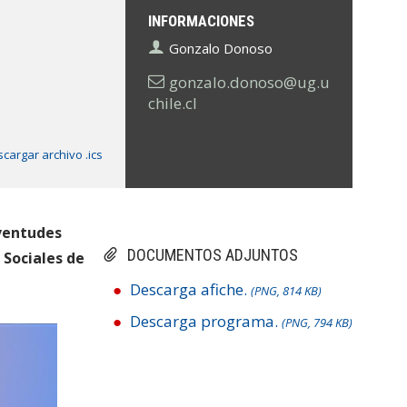
INFORMACIONES
Gonzalo Donoso
gonzalo.donoso@ug.u
chile.cl
cargar archivo .ics
uventudes
DOCUMENTOS ADJUNTOS
 Sociales de
Descarga afiche.
(PNG, 814 KB)
Descarga programa.
(PNG, 794 KB)