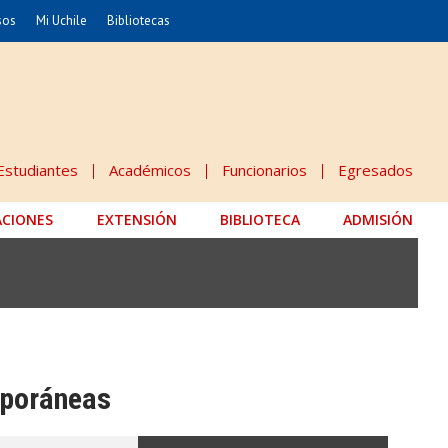
sos
Mi Uchile
Bibliotecas
nismo
Artes
Cs. Agronómicas
ticas
Cs. Forestales y Conservación
éuticas
Cs. Sociales
Estudiantes
Académicos
Funcionarios
Egresados
uarias
Comunicación e Imagen
ACIONES
EXTENSIÓN
Economía y Negocios
BIBLIOTECA
ADMISIÓN
dades
Gobierno
Odontología
Educación
Estudios Internacionales
 Alimentos
Bachillerato
mporáneas