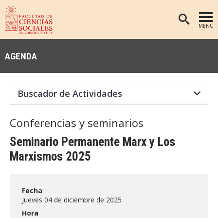
MENÚ
PORTADA
AGENDA
FACULTAD
DEPARTAMENTOS
ANTROPOLOGÍA
PREGRADO
POSTGRADO
EDUCACIÓN
Conferencias y seminarios
INVESTIGACIÓN
PSICOLOGÍA
Seminario Permanente Marx y Los
PUBLICACIONES
SOCIOLOGÍA
Marxismos 2025
TRABAJO SOCIAL
EXTENSIÓN
BIBLIOTECA
Fecha
Jueves 04 de diciembre de 2025
ADMISIÓN
Hora