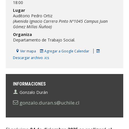
18:00
ESTUDIANTES
Lugar
ACADÉMICOS
Auditorio Pedro Ortiz
(Avenida Ignacio Carrera Pinto Nº1045 Campus Juan
FUNCIONARIOS
Gómez Millas Ñuñoa)
EGRESADOS
Organiza
Departamento de Trabajo Social.
Ver mapa
Agregar a Google Calendar
Descargar archivo .ics
INFORMACIONES
Gonzalo Durán
gonzalo.duran.s@uchile.cl