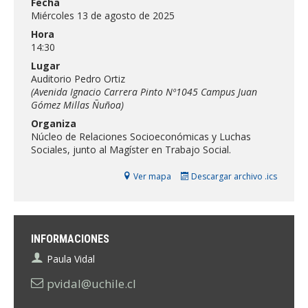
Fecha
ESTUDIANTES
Miércoles 13 de agosto de 2025
ACADÉMICOS
Hora
14:30
FUNCIONARIOS
Lugar
Auditorio Pedro Ortiz
EGRESADOS
(Avenida Ignacio Carrera Pinto Nº1045 Campus Juan
Gómez Millas Ñuñoa)
Organiza
Núcleo de Relaciones Socioeconómicas y Luchas
Sociales, junto al Magíster en Trabajo Social.
Ver mapa
Descargar archivo .ics
INFORMACIONES
Paula Vidal
pvidal@uchile.cl