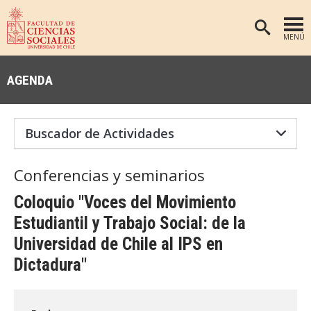
MENÚ
PORTADA
AGENDA
FACULTAD
DEPARTAMENTOS
ANTROPOLOGÍA
PREGRADO
POSTGRADO
EDUCACIÓN
Conferencias y seminarios
INVESTIGACIÓN
PSICOLOGÍA
Coloquio "Voces del Movimiento
PUBLICACIONES
SOCIOLOGÍA
Estudiantil y Trabajo Social: de la
Universidad de Chile al IPS en
TRABAJO SOCIAL
EXTENSIÓN
Dictadura"
BIBLIOTECA
ADMISIÓN