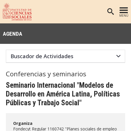
MENÚ
PORTADA
AGENDA
FACULTAD
DEPARTAMENTOS
ANTROPOLOGÍA
PREGRADO
POSTGRADO
EDUCACIÓN
Conferencias y seminarios
INVESTIGACIÓN
PSICOLOGÍA
Seminario Internacional "Modelos de
PUBLICACIONES
SOCIOLOGÍA
Desarrollo en América Latina, Políticas
Públicas y Trabajo Social"
TRABAJO SOCIAL
EXTENSIÓN
BIBLIOTECA
Organiza
ADMISIÓN
Fondecyt Regular 1160742 "Planes sociales de empleo