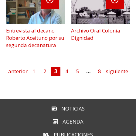
Entrevista al decano
Archivo Oral Colonia
Roberto Aceituno por su
Dignidad
segunda decanatura
anterior
1
2
3
4
5
...
8
siguiente
NOTICIAS
AGENDA
PUBLICACIONES