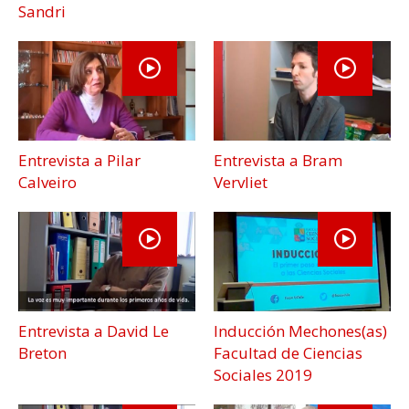
ESTUDIANTES
Sandri
ACADÉMICOS
FUNCIONARIOS
EGRESADOS
Entrevista a Pilar
Entrevista a Bram
Calveiro
Vervliet
Entrevista a David Le
Inducción Mechones(as)
Breton
Facultad de Ciencias
Sociales 2019