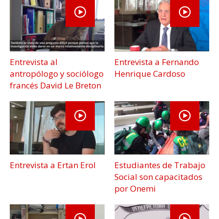
Entrevista al
Entrevista a Fernando
antropólogo y sociólogo
Henrique Cardoso
francés David Le Breton
Entrevista a Ertan Erol
Estudiantes de Trabajo
Social son capacitados
por Onemi