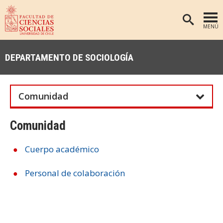
MENÚ
PORTADA
DEPARTAMENTO DE SOCIOLOGÍA
FACULTAD
DEPARTAMENTOS
Comunidad
ANTROPOLOGÍA
PREGRADO
POSTGRADO
EDUCACIÓN
Comunidad
INVESTIGACIÓN
PSICOLOGÍA
Cuerpo académico
PUBLICACIONES
SOCIOLOGÍA
Personal de colaboración
TRABAJO SOCIAL
EXTENSIÓN
BIBLIOTECA
ADMISIÓN