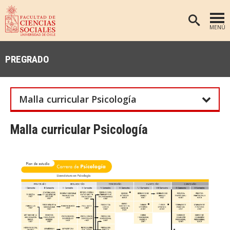
MENÚ
PORTADA
PREGRADO
FACULTAD
DEPARTAMENTOS
Malla curricular Psicología
ANTROPOLOGÍA
PREGRADO
POSTGRADO
EDUCACIÓN
Malla curricular Psicología
INVESTIGACIÓN
PSICOLOGÍA
PUBLICACIONES
SOCIOLOGÍA
TRABAJO SOCIAL
EXTENSIÓN
BIBLIOTECA
ADMISIÓN