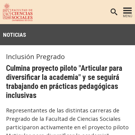
MENÚ
PORTADA
NOTICIAS
FACULTAD
DEPARTAMENTOS
Inclusión Pregrado
ANTROPOLOGÍA
PREGRADO
Culmina proyecto piloto "Articular para
POSTGRADO
EDUCACIÓN
diversificar la academia" y se seguirá
INVESTIGACIÓN
PSICOLOGÍA
trabajando en prácticas pedagógicas
inclusivas
PUBLICACIONES
SOCIOLOGÍA
TRABAJO SOCIAL
EXTENSIÓN
Representantes de las distintas carreras de
BIBLIOTECA
Pregrado de la Facultad de Ciencias Sociales
participaron activamente en el proyecto piloto
ADMISIÓN