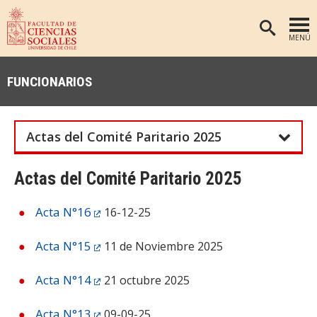
MENÚ
PORTADA
FUNCIONARIOS
FACULTAD
DEPARTAMENTOS
Actas del Comité Paritario 2025
ANTROPOLOGÍA
PREGRADO
POSTGRADO
EDUCACIÓN
Actas del Comité Paritario 2025
INVESTIGACIÓN
PSICOLOGÍA
Acta N°16
16-12-25
PUBLICACIONES
SOCIOLOGÍA
Acta N°15
11 de Noviembre 2025
TRABAJO SOCIAL
EXTENSIÓN
BIBLIOTECA
Acta N°14
21 octubre 2025
ADMISIÓN
Acta N°13
09-09-25