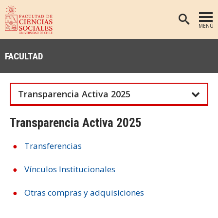
MENÚ
PORTADA
FACULTAD
FACULTAD
DEPARTAMENTOS
Transparencia Activa 2025
ANTROPOLOGÍA
PREGRADO
POSTGRADO
EDUCACIÓN
Transparencia Activa 2025
INVESTIGACIÓN
PSICOLOGÍA
Transferencias
PUBLICACIONES
SOCIOLOGÍA
Vínculos Institucionales
TRABAJO SOCIAL
EXTENSIÓN
BIBLIOTECA
Otras compras y adquisiciones
ADMISIÓN