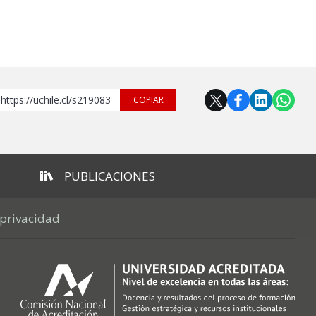
https://uchile.cl/s219083
COPIAR
PUBLICACIONES
 privacidad