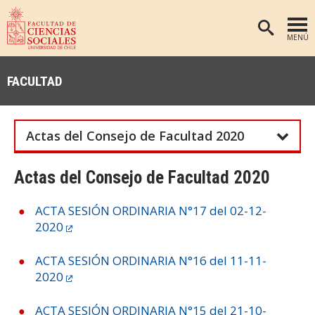
MENÚ
PORTADA
FACULTAD
FACULTAD
DEPARTAMENTOS
Actas del Consejo de Facultad 2020
ANTROPOLOGÍA
PREGRADO
POSTGRADO
EDUCACIÓN
Actas del Consejo de Facultad 2020
INVESTIGACIÓN
PSICOLOGÍA
ACTA SESIÓN ORDINARIA N°17 del 02-12-
PUBLICACIONES
SOCIOLOGÍA
2020
TRABAJO SOCIAL
EXTENSIÓN
ACTA SESIÓN ORDINARIA N°16 del 11-11-
BIBLIOTECA
2020
ADMISIÓN
ACTA SESIÓN ORDINARIA N°15 del 21-10-