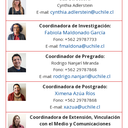
ESTUDIANTES
Cynthia Adlerstein
cynthia.adlerstein@uchile.cl
E-mail:
ACADÉMICOS
FUNCIONARIOS
Coordinadora de Investigación:
Fabiola Maldonado García
EGRESADOS
Fono: +562 29787733
fmaldona@uchile.cl
E-mail:
Coordinador de Pregrado:
Rodrigo Nanjarí Miranda
Fono: +562 29787868
rodrigo.nanjari@uchile.cl
E-mail:
Coordinadora de Postgrado:
Ximena Azúa Ríos
Fono: +562 29787868
xazua@uchile.cl
E-mail:
Coordinadora de Extensión, Vinculación
con el Medio y Comunicaciones