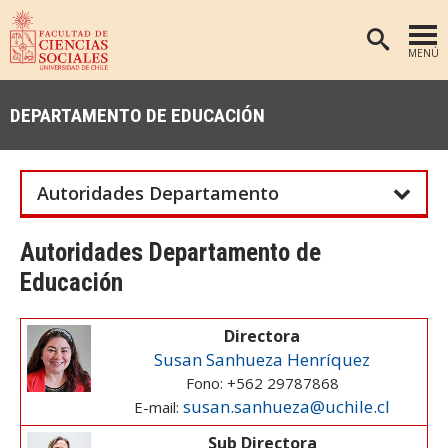
MENÚ
PORTADA
DEPARTAMENTO DE EDUCACIÓN
FACULTAD
DEPARTAMENTOS
Autoridades Departamento
ANTROPOLOGÍA
PREGRADO
POSTGRADO
EDUCACIÓN
Autoridades Departamento de
Educación
INVESTIGACIÓN
PSICOLOGÍA
PUBLICACIONES
SOCIOLOGÍA
Directora
TRABAJO SOCIAL
EXTENSIÓN
Susan Sanhueza Henríquez
Fono: +562 29787868
BIBLIOTECA
susan.sanhueza@uchile.cl
E-mail:
ADMISIÓN
Sub Directora