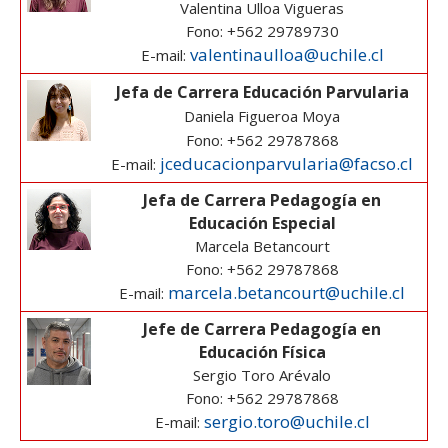
Valentina Ulloa Vigueras
Fono: +562 29789730
valentinaulloa@uchile.cl
E-mail:
Jefa de Carrera Educación Parvularia
Daniela Figueroa Moya
Fono: +562 29787868
jceducacionparvularia@facso.cl
E-mail:
Jefa de Carrera Pedagogía en
Educación Especial
Marcela Betancourt
Fono: +562 29787868
marcela.betancourt@uchile.cl
E-mail:
Jefe de Carrera Pedagogía en
Educación Física
Sergio Toro Arévalo
Fono: +562 29787868
sergio.toro@uchile.cl
E-mail: