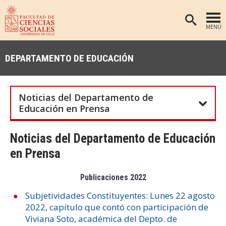
MENÚ
PORTADA
DEPARTAMENTO DE EDUCACIÓN
FACULTAD
DEPARTAMENTOS
Noticias del Departamento de
ANTROPOLOGÍA
PREGRADO
Educación en Prensa
POSTGRADO
EDUCACIÓN
Noticias del Departamento de Educación
INVESTIGACIÓN
PSICOLOGÍA
en Prensa
PUBLICACIONES
SOCIOLOGÍA
TRABAJO SOCIAL
EXTENSIÓN
Publicaciones 2022
Subjetividades Constituyentes: Lunes 22 agosto
BIBLIOTECA
2022, capítulo que contó con participación de
ADMISIÓN
Viviana Soto, académica del Depto. de