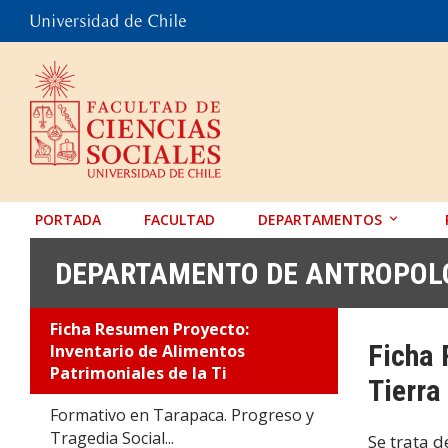
PORTADA
FACULTAD
DEPARTAMENTOS
ANTROPOLOGÍA
DEPARTAMENTO DE ANTROPOL
EDUCACIÓN
Ficha Resumen Proyecto:
PSICOLOGÍA
Ficha 
Inventario de Alimentos
SOCIOLOGÍA
Patrimoniales de la Ti
Tierra
TRABAJO SOCIAL
Formativo en Tarapaca. Progreso y
Tragedia Social...
Se trata d