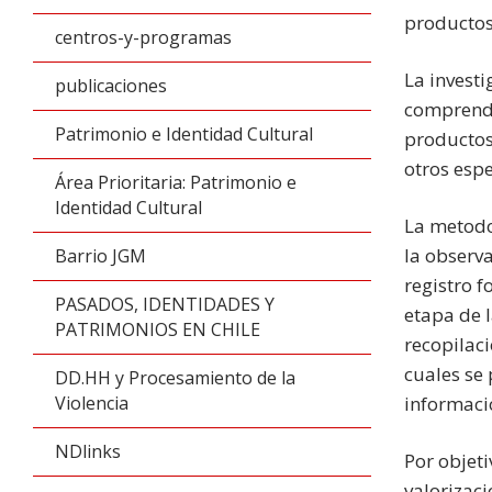
productos
centros-y-programas
La invest
publicaciones
comprende
Patrimonio e Identidad Cultural
productos
otros espe
Área Prioritaria: Patrimonio e
Identidad Cultural
La metodo
la observa
Barrio JGM
registro f
PASADOS, IDENTIDADES Y
etapa de l
PATRIMONIOS EN CHILE
recopilac
cuales se 
DD.HH y Procesamiento de la
Violencia
informaci
NDlinks
Por objeti
valorizaci