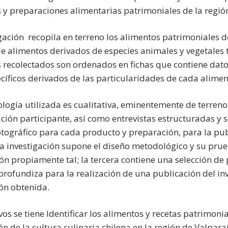
 y preparaciones alimentarias patrimoniales de la regió
igación recopila en terreno los alimentos patrimoniales 
 alimentos derivados de especies animales y vegetales 
 recolectados son ordenados en fichas que contiene datos
cíficos derivados de las particularidades de cada aliment
logía utilizada es cualitativa, eminentemente de terreno
ción participante, así como entrevistas estructuradas y 
otográfico para cada producto y preparación, para la pub
a investigación supone el diseño metodológico y su prueb
ión propiamente tal; la tercera contiene una selección d
profundiza para la realización de una publicación del inv
ón obtenida.
vos se tiene Identificar los alimentos y recetas patrimoni
ón de la cultura culinaria chilena en la región de Valpara