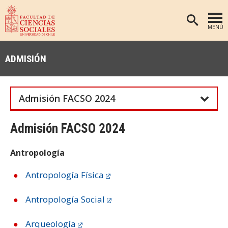
MENÚ
PORTADA
ADMISIÓN
FACULTAD
DEPARTAMENTOS
Admisión FACSO 2024
ANTROPOLOGÍA
PREGRADO
POSTGRADO
EDUCACIÓN
Admisión FACSO 2024
INVESTIGACIÓN
PSICOLOGÍA
Antropología
PUBLICACIONES
SOCIOLOGÍA
Antropología Física
TRABAJO SOCIAL
EXTENSIÓN
BIBLIOTECA
Antropología Social
ADMISIÓN
Arqueología