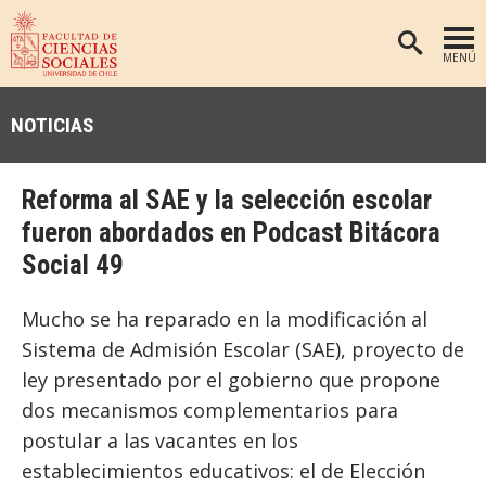
MENÚ
PORTADA
NOTICIAS
FACULTAD
DEPARTAMENTOS
Reforma al SAE y la selección escolar
ANTROPOLOGÍA
PREGRADO
fueron abordados en Podcast Bitácora
Social 49
POSTGRADO
EDUCACIÓN
INVESTIGACIÓN
PSICOLOGÍA
Mucho se ha reparado en la modificación al
PUBLICACIONES
SOCIOLOGÍA
Sistema de Admisión Escolar (SAE), proyecto de
ley presentado por el gobierno que propone
TRABAJO SOCIAL
EXTENSIÓN
dos mecanismos complementarios para
BIBLIOTECA
postular a las vacantes en los
ADMISIÓN
establecimientos educativos: el de Elección