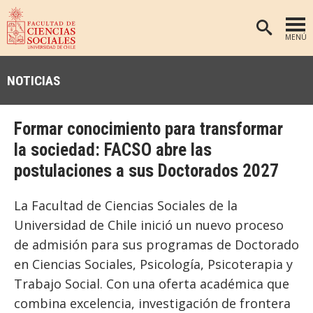
MENÚ
PORTADA
NOTICIAS
FACULTAD
DEPARTAMENTOS
Formar conocimiento para transformar
ANTROPOLOGÍA
PREGRADO
la sociedad: FACSO abre las
postulaciones a sus Doctorados 2027
POSTGRADO
EDUCACIÓN
INVESTIGACIÓN
PSICOLOGÍA
La Facultad de Ciencias Sociales de la
PUBLICACIONES
SOCIOLOGÍA
Universidad de Chile inició un nuevo proceso
de admisión para sus programas de Doctorado
TRABAJO SOCIAL
EXTENSIÓN
en Ciencias Sociales, Psicología, Psicoterapia y
BIBLIOTECA
Trabajo Social. Con una oferta académica que
ADMISIÓN
combina excelencia, investigación de frontera