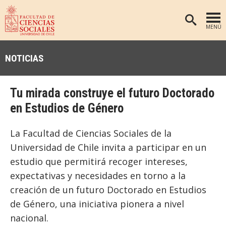
MENÚ
PORTADA
NOTICIAS
FACULTAD
DEPARTAMENTOS
Tu mirada construye el futuro Doctorado
ANTROPOLOGÍA
PREGRADO
en Estudios de Género
POSTGRADO
EDUCACIÓN
La Facultad de Ciencias Sociales de la
INVESTIGACIÓN
PSICOLOGÍA
Universidad de Chile invita a participar en un
PUBLICACIONES
SOCIOLOGÍA
estudio que permitirá recoger intereses,
expectativas y necesidades en torno a la
TRABAJO SOCIAL
EXTENSIÓN
creación de un futuro Doctorado en Estudios
BIBLIOTECA
de Género, una iniciativa pionera a nivel
ADMISIÓN
nacional.