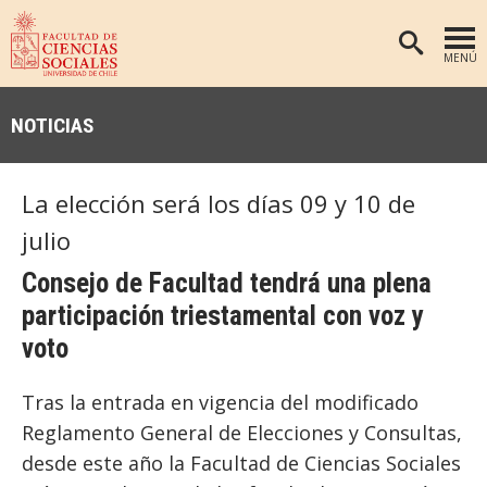
MENÚ
PORTADA
NOTICIAS
FACULTAD
DEPARTAMENTOS
La elección será los días 09 y 10 de
ANTROPOLOGÍA
PREGRADO
julio
POSTGRADO
EDUCACIÓN
Consejo de Facultad tendrá una plena
INVESTIGACIÓN
PSICOLOGÍA
participación triestamental con voz y
PUBLICACIONES
SOCIOLOGÍA
voto
TRABAJO SOCIAL
EXTENSIÓN
Tras la entrada en vigencia del modificado
BIBLIOTECA
Reglamento General de Elecciones y Consultas,
ADMISIÓN
desde este año la Facultad de Ciencias Sociales