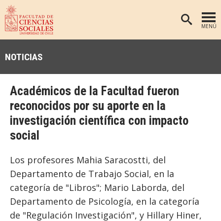
MENÚ
PORTADA
NOTICIAS
FACULTAD
DEPARTAMENTOS
Académicos de la Facultad fueron
ANTROPOLOGÍA
PREGRADO
reconocidos por su aporte en la
investigación científica con impacto
POSTGRADO
EDUCACIÓN
social
INVESTIGACIÓN
PSICOLOGÍA
PUBLICACIONES
SOCIOLOGÍA
Los profesores Mahia Saracostti, del
Departamento de Trabajo Social, en la
TRABAJO SOCIAL
EXTENSIÓN
categoría de "Libros"; Mario Laborda, del
BIBLIOTECA
Departamento de Psicología, en la categoría
ADMISIÓN
de "Regulación Investigación", y Hillary Hiner,