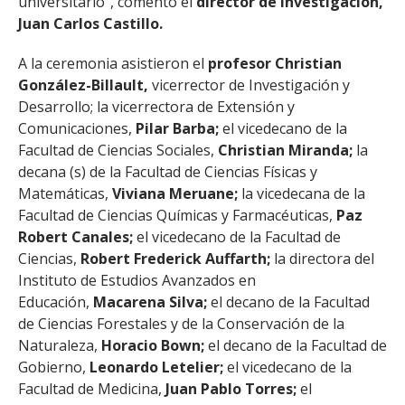
universitario”, comentó el
director de Investigación,
Juan Carlos Castillo.
A la ceremonia asistieron el
profesor Christian
González-Billault,
vicerrector de Investigación y
Desarrollo; la vicerrectora de Extensión y
Comunicaciones,
Pilar Barba;
el vicedecano de la
Facultad de Ciencias Sociales,
Christian Miranda;
la
decana (s) de la Facultad de Ciencias Físicas y
Matemáticas,
Viviana Meruane;
la vicedecana de la
Facultad de Ciencias Químicas y Farmacéuticas,
Paz
Robert Canales;
el vicedecano de la Facultad de
Ciencias,
Robert Frederick Auffarth;
la directora del
Instituto de Estudios Avanzados en
Educación,
Macarena Silva;
el decano de la Facultad
de Ciencias Forestales y de la Conservación de la
Naturaleza,
Horacio Bown;
el decano de la Facultad de
Gobierno,
Leonardo Letelier;
el vicedecano de la
Facultad de Medicina,
Juan Pablo Torres;
el