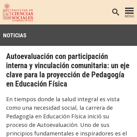
MENÚ
PORTADA
NOTICIAS
FACULTAD
DEPARTAMENTOS
Autoevaluación con participación
ANTROPOLOGÍA
PREGRADO
interna y vinculación comunitaria: un eje
clave para la proyección de Pedagogía
POSTGRADO
EDUCACIÓN
en Educación Física
INVESTIGACIÓN
PSICOLOGÍA
PUBLICACIONES
SOCIOLOGÍA
En tiempos donde la salud integral es vista
como una necesidad social, la carrera de
TRABAJO SOCIAL
EXTENSIÓN
Pedagogía en Educación Física inició su
BIBLIOTECA
proceso de Autoevaluación. Uno de sus
ADMISIÓN
principios fundamentales e inspiradores es el