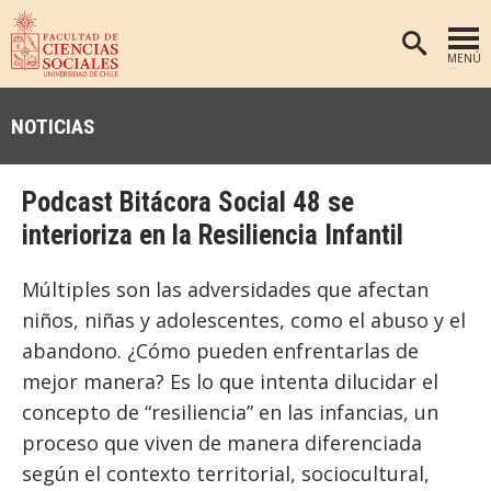
MENÚ
PORTADA
NOTICIAS
FACULTAD
DEPARTAMENTOS
Podcast Bitácora Social 48 se
ANTROPOLOGÍA
PREGRADO
interioriza en la Resiliencia Infantil
POSTGRADO
EDUCACIÓN
Múltiples son las adversidades que afectan
INVESTIGACIÓN
PSICOLOGÍA
niños, niñas y adolescentes, como el abuso y el
PUBLICACIONES
SOCIOLOGÍA
abandono. ¿Cómo pueden enfrentarlas de
mejor manera? Es lo que intenta dilucidar el
TRABAJO SOCIAL
EXTENSIÓN
concepto de “resiliencia” en las infancias, un
BIBLIOTECA
proceso que viven de manera diferenciada
ADMISIÓN
según el contexto territorial, sociocultural,