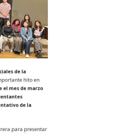
iales de la
mportante hito en
e el mes de marzo
esentantes
entativo de la
rrera para presentar