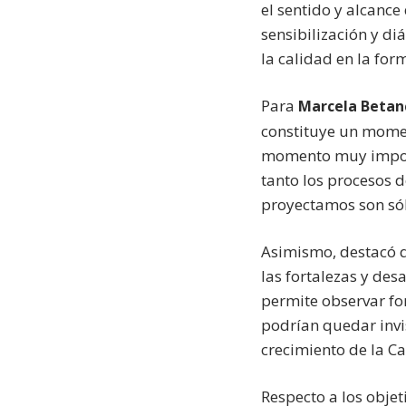
el sentido y alcanc
sensibilización y di
la calidad en la for
Para
Marcela Betanc
constituye un momen
momento muy import
tanto los procesos 
proyectamos son sóli
Asimismo, destacó q
las fortalezas y des
permite observar for
podrían quedar invis
crecimiento de la Ca
Respecto a los objet