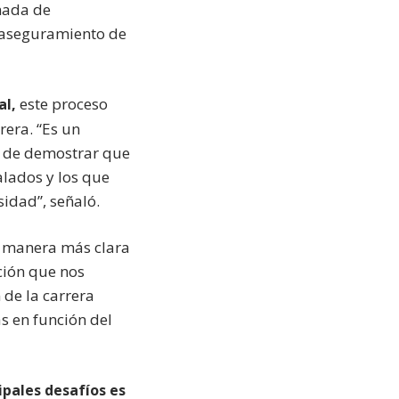
rnada de
l aseguramiento de
este proceso
al,
rera. “Es un
o de demostrar que
alados y los que
idad”, señaló.
e manera más clara
ación que nos
 de la carrera
s en función del
ipales desafíos es