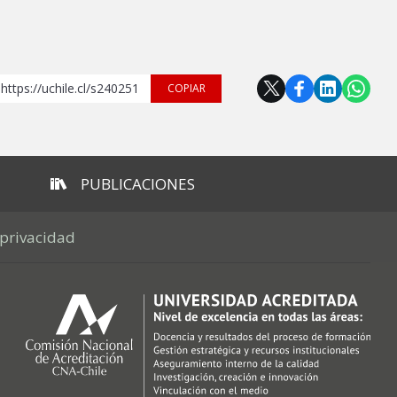
https://uchile.cl/s240251
COPIAR
PUBLICACIONES
 privacidad