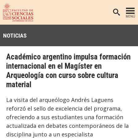
MENÚ
PORTADA
NOTICIAS
FACULTAD
DEPARTAMENTOS
Académico argentino impulsa formación
ANTROPOLOGÍA
PREGRADO
internacional en el Magíster en
Arqueología con curso sobre cultura
POSTGRADO
EDUCACIÓN
material
INVESTIGACIÓN
PSICOLOGÍA
PUBLICACIONES
SOCIOLOGÍA
La visita del arqueólogo Andrés Laguens
reforzó el sello de excelencia del programa,
TRABAJO SOCIAL
EXTENSIÓN
ofreciendo a sus estudiantes una formación
BIBLIOTECA
actualizada en debates contemporáneos de la
ADMISIÓN
disciplina junto a un especialista