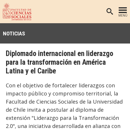
MENÚ
PORTADA
NOTICIAS
FACULTAD
DEPARTAMENTOS
Diplomado internacional en liderazgo
ANTROPOLOGÍA
PREGRADO
para la transformación en América
Latina y el Caribe
POSTGRADO
EDUCACIÓN
INVESTIGACIÓN
PSICOLOGÍA
Con el objetivo de fortalecer liderazgos con
PUBLICACIONES
SOCIOLOGÍA
impacto público y compromiso territorial, la
Facultad de Ciencias Sociales de la Universidad
TRABAJO SOCIAL
EXTENSIÓN
de Chile invita a postular al diploma de
BIBLIOTECA
extensión "Liderazgo para la Transformación
ADMISIÓN
2.0", una iniciativa desarrollada en alianza con